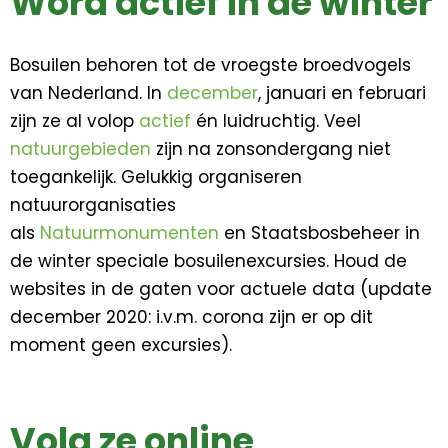
Word actief in de winter
Bosuilen behoren tot de vroegste broedvogels
van Nederland. In
december
, januari en februari
zijn ze al volop
actief
én luidruchtig. Veel
natuurgebieden
zijn na zonsondergang niet
toegankelijk. Gelukkig organiseren
natuurorganisaties
als
Natuurmonumenten
en Staatsbosbeheer in
de winter speciale bosuilenexcursies. Houd de
websites in de gaten voor actuele data (update
december 2020: i.v.m. corona zijn er op dit
moment geen excursies).
Volg ze online