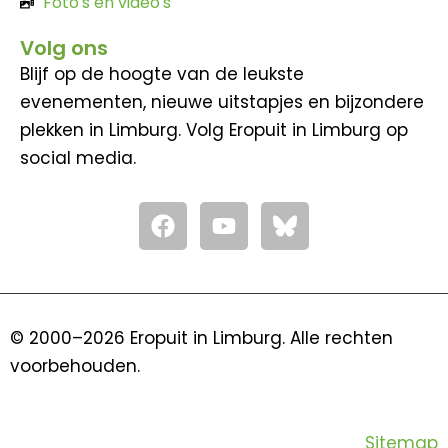
Foto's en video's
Volg ons
Blijf op de hoogte van de leukste
evenementen, nieuwe uitstapjes en bijzondere
plekken in Limburg. Volg Eropuit in Limburg op
social media.
F
Y
a
o
c
u
e
t
b
u
o
b
© 2000–2026 Eropuit in Limburg. Alle rechten
o
e
voorbehouden.
k
Sitemap