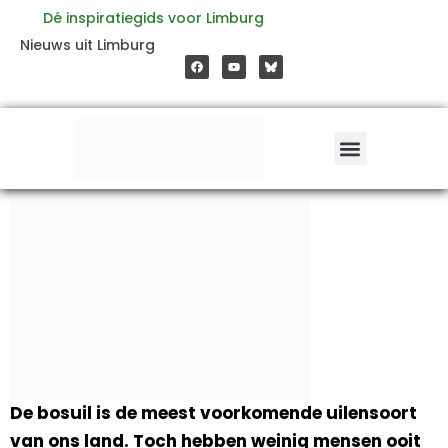
Ga
Dé inspiratiegids voor Limburg
F
Y
Nieuws uit Limburg
a
o
naar
c
u
e
t
b
u
o
b
de
o
e
k
inhoud
De bosuil is de meest voorkomende uilensoort
van ons land. Toch hebben weinig mensen ooit