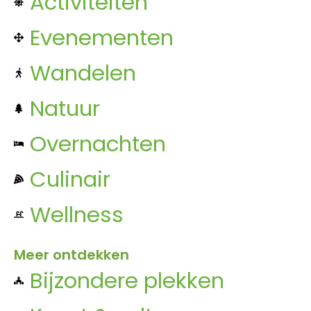
Activiteiten
Evenementen
Wandelen
Natuur
Overnachten
Culinair
Wellness
Meer ontdekken
Bijzondere plekken