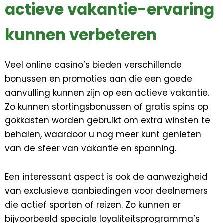
actieve vakantie-ervaring
kunnen verbeteren
Veel online casino’s bieden verschillende
bonussen en promoties aan die een goede
aanvulling kunnen zijn op een actieve vakantie.
Zo kunnen stortingsbonussen of gratis spins op
gokkasten worden gebruikt om extra winsten te
behalen, waardoor u nog meer kunt genieten
van de sfeer van vakantie en spanning.
Een interessant aspect is ook de aanwezigheid
van exclusieve aanbiedingen voor deelnemers
die actief sporten of reizen. Zo kunnen er
bijvoorbeeld speciale loyaliteitsprogramma’s