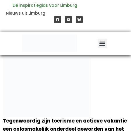
Ga
Dé inspiratiegids voor Limburg
F
Y
Nieuws uit Limburg
a
o
naar
c
u
e
t
b
u
o
b
de
o
e
k
inhoud
Tegenwoordig zijn toerisme en actieve vakantie
een onlosmakelijk onderdeel geworden van het