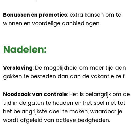
Bonussen en promoties
: extra kansen om te
winnen en voordelige aanbiedingen.
Nadelen:
Verslaving
: De mogelijkheid om meer tijd aan
gokken te besteden dan aan de vakantie zelf.
Noodzaak van controle
: Het is belangrijk om de
tijd in de gaten te houden en het spel niet tot
het belangrijkste doel te maken, waardoor je
wordt afgeleid van actieve bezigheden.