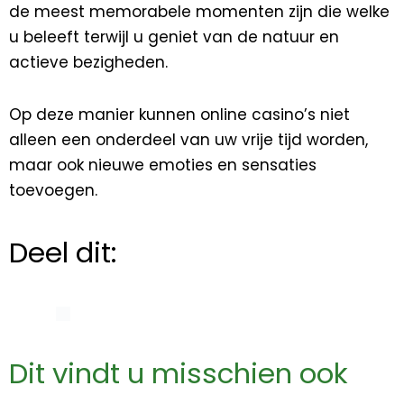
de meest memorabele momenten zijn die welke
u beleeft terwijl u geniet van de natuur en
actieve bezigheden.
Op deze manier kunnen online casino’s niet
alleen een onderdeel van uw vrije tijd worden,
maar ook nieuwe emoties en sensaties
toevoegen.
Deel dit:
Dit vindt u misschien ook