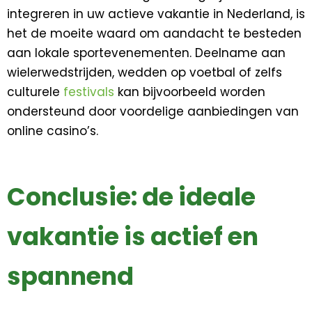
integreren in uw actieve vakantie in Nederland, is
het de moeite waard om aandacht te besteden
aan lokale sportevenementen. Deelname aan
wielerwedstrijden, wedden op voetbal of zelfs
culturele
festivals
kan bijvoorbeeld worden
ondersteund door voordelige aanbiedingen van
online casino’s.
Conclusie: de ideale
vakantie is actief en
spannend