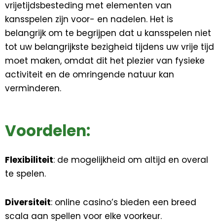
vrijetijdsbesteding met elementen van
kansspelen zijn voor- en nadelen. Het is
belangrijk om te begrijpen dat u kansspelen niet
tot uw belangrijkste bezigheid tijdens uw vrije tijd
moet maken, omdat dit het plezier van fysieke
activiteit en de omringende natuur kan
verminderen.
Voordelen:
Flexibiliteit
: de mogelijkheid om altijd en overal
te spelen.
Diversiteit
: online casino’s bieden een breed
scala aan spellen voor elke voorkeur.