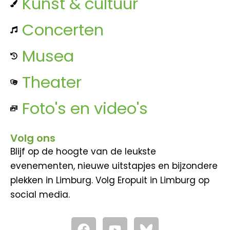
Kunst & cultuur
Concerten
Musea
Theater
Foto's en video's
Volg ons
Blijf op de hoogte van de leukste
evenementen, nieuwe uitstapjes en bijzondere
plekken in Limburg. Volg Eropuit in Limburg op
social media.
F
Y