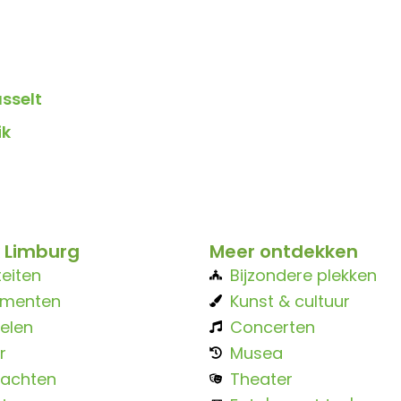
sselt
ik
 Limburg
Meer ontdekken
teiten
Bijzondere plekken
ementen
Kunst & cultuur
elen
Concerten
r
Musea
achten
Theater