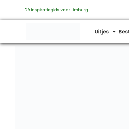
Ga
Dé inspiratiegids voor Limburg
naar
de
inhoud
Uitjes
Bes