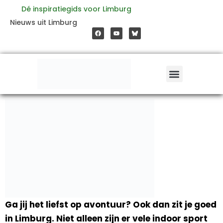
Ga
Dé inspiratiegids voor Limburg
F
Y
Nieuws uit Limburg
a
o
naar
c
u
e
t
b
u
o
b
de
o
e
k
inhoud
Ga jij het liefst op avontuur? Ook dan zit je goed
in Limburg. Niet alleen zijn er vele indoor sport