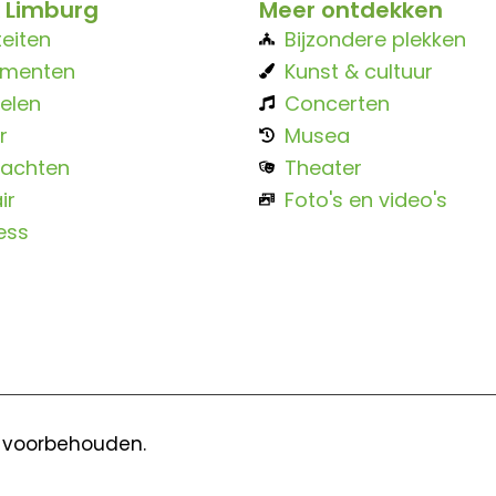
 Limburg
Meer ontdekken
teiten
Bijzondere plekken
ementen
Kunst & cultuur
elen
Concerten
r
Musea
achten
Theater
ir
Foto's en video's
ess
n voorbehouden.