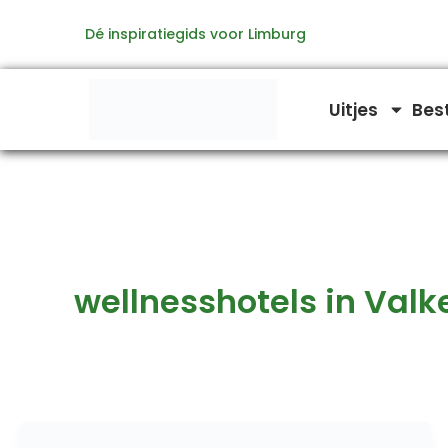
Ga
Dé inspiratiegids voor Limburg
naar
de
inhoud
Uitjes
Bes
wellnesshotels in Val