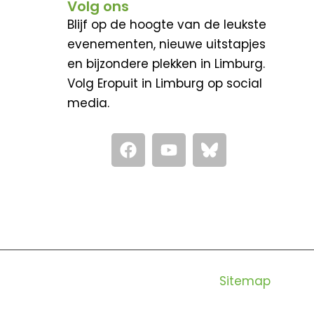
Volg ons
Blijf op de hoogte van de leukste
evenementen, nieuwe uitstapjes
en bijzondere plekken in Limburg.
Volg Eropuit in Limburg op social
media.
F
Y
a
o
c
u
e
t
b
u
o
b
o
e
k
Sitemap