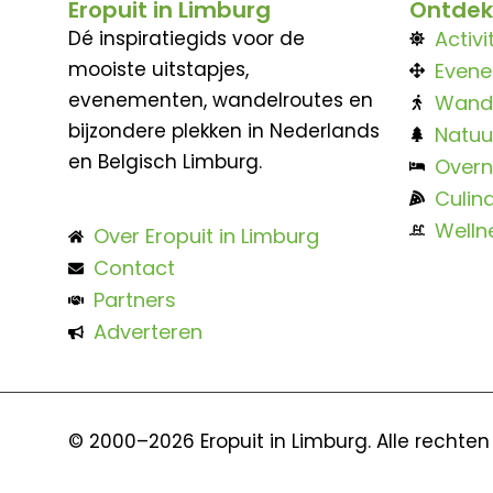
Eropuit in Limburg
Ontdek
Dé inspiratiegids voor de
Activi
mooiste uitstapjes,
Even
evenementen, wandelroutes en
Wand
bijzondere plekken in Nederlands
Natuu
en Belgisch Limburg.
Overn
Culina
Welln
Over Eropuit in Limburg
Contact
Partners
Adverteren
© 2000–2026 Eropuit in Limburg. Alle rechte