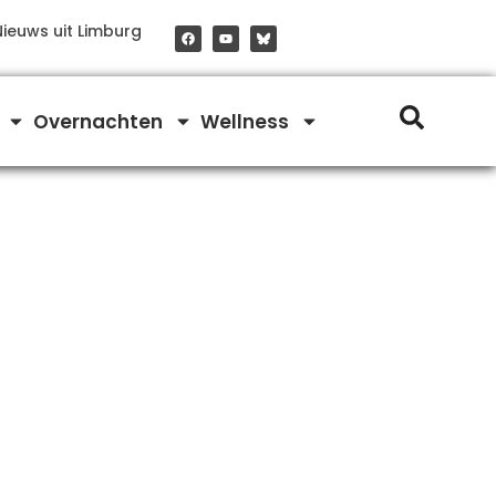
F
Y
Nieuws uit Limburg
a
o
c
u
e
t
b
u
o
b
o
e
Overnachten
Wellness
k