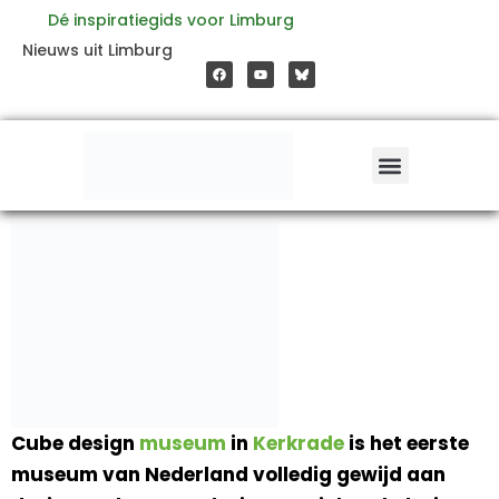
Ga
Dé inspiratiegids voor Limburg
F
Y
Nieuws uit Limburg
a
o
naar
c
u
e
t
b
u
o
b
de
o
e
k
inhoud
Cube design
museum
in
Kerkrade
is het eerste
museum van Nederland volledig gewijd aan