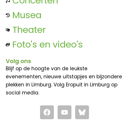
Concerten
Musea
Theater
Foto's en video's
Volg ons
Blijf op de hoogte van de leukste
evenementen, nieuwe uitstapjes en bijzondere
plekken in Limburg. Volg Eropuit in Limburg op
social media.
F
Y
a
o
c
u