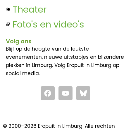
Theater
Foto's en video's
Volg ons
Blijf op de hoogte van de leukste
evenementen, nieuwe uitstapjes en bijzondere
plekken in Limburg. Volg Eropuit in Limburg op
social media.
F
Y
a
o
c
u
e
t
b
u
o
b
© 2000–2026 Eropuit in Limburg. Alle rechten