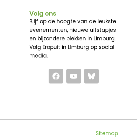
Volg ons
Blijf op de hoogte van de leukste
evenementen, nieuwe uitstapjes
en bijzondere plekken in Limburg.
Volg Eropuit in Limburg op social
media.
F
Y
a
o
c
u
e
t
b
u
o
b
o
e
k
Sitemap