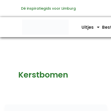
Ga
Dé inspiratiegids voor Limburg
naar
de
inhoud
Uitjes
Bes
Kerstbomen