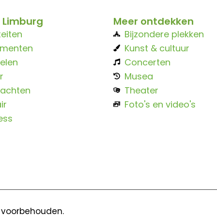
 Limburg
Meer ontdekken
teiten
Bijzondere plekken
ementen
Kunst & cultuur
elen
Concerten
r
Musea
achten
Theater
ir
Foto's en video's
ess
n voorbehouden.