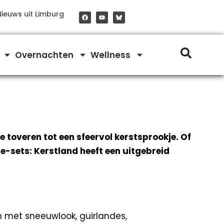
F
Y
Nieuws uit Limburg
a
o
c
u
e
t
b
u
o
b
o
e
Overnachten
Wellness
k
e toveren tot een sfeervol kerstsprookje. Of
e-sets: Kerstland heeft een uitgebreid
n met sneeuwlook, guirlandes,