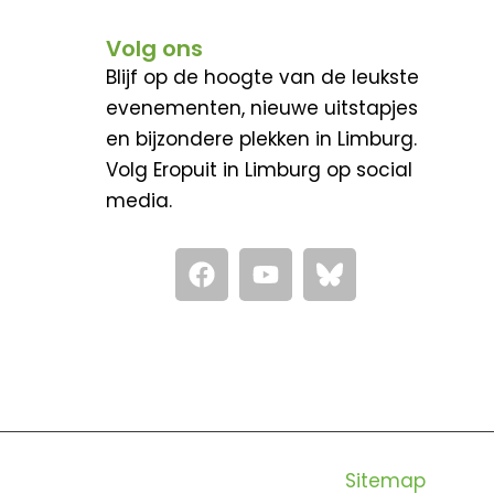
Volg ons
Blijf op de hoogte van de leukste
evenementen, nieuwe uitstapjes
en bijzondere plekken in Limburg.
Volg Eropuit in Limburg op social
media.
F
Y
a
o
c
u
e
t
b
u
o
b
o
e
k
Sitemap