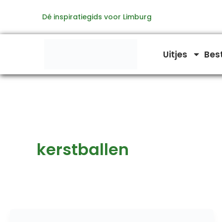
Ga
Dé inspiratiegids voor Limburg
naar
de
inhoud
Uitjes
Bes
kerstballen