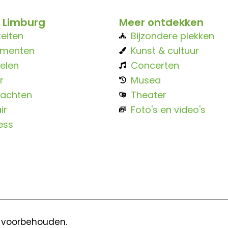
 Limburg
Meer ontdekken
teiten
Bijzondere plekken
ementen
Kunst & cultuur
elen
Concerten
r
Musea
achten
Theater
ir
Foto's en video's
ess
n voorbehouden.