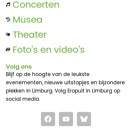
Concerten
Musea
Theater
Foto's en video's
Volg ons
Blijf op de hoogte van de leukste
evenementen, nieuwe uitstapjes en bijzondere
plekken in Limburg. Volg Eropuit in Limburg op
social media.
F
Y
a
o
c
u