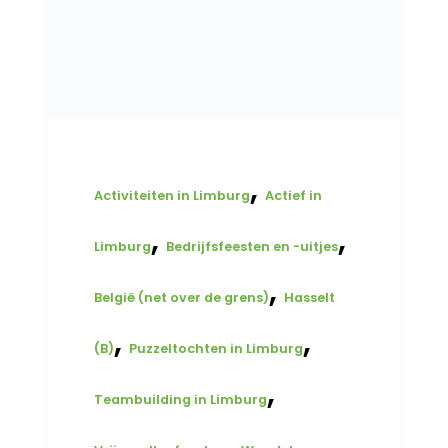
,
Activiteiten in Limburg
Actief in
,
,
Limburg
Bedrijfsfeesten en -uitjes
,
België (net over de grens)
Hasselt
,
,
(B)
Puzzeltochten in Limburg
,
Teambuilding in Limburg
,