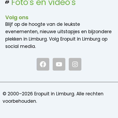
Foto's en video's
Volg ons
Blijf op de hoogte van de leukste
evenementen, nieuwe uitstapjes en bijzondere
plekken in Limburg. Volg Eropuit in Limburg op
social media.
F
Y
I
a
o
n
c
u
s
e
t
t
b
u
a
o
b
g
© 2000–2026 Eropuit in Limburg. Alle rechten
o
e
r
voorbehouden.
k
a
m