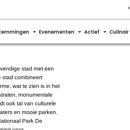
temmingen
Evenementen
Actief
Culinair
evendige stad met een
De stad combineert
e, wat te zien is in het
lstraten, monumentale
t ook tal van culturele
heaters en mooie parken.
ationaal Park De
ming voor