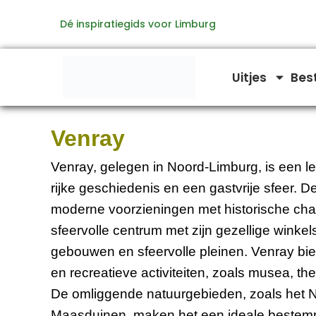
Ga
Dé inspiratiegids voor Limburg
naar
de
inhoud
Uitjes
Bes
Venray
Venray, gelegen in Noord-Limburg, is een l
rijke geschiedenis en een gastvrije sfeer. 
moderne voorzieningen met historische charm
sfeervolle centrum met zijn gezellige winke
gebouwen en sfeervolle pleinen. Venray bied
en recreatieve activiteiten, zoals musea, t
De omliggende natuurgebieden, zoals het N
Maasduinen, maken het een ideale bestem