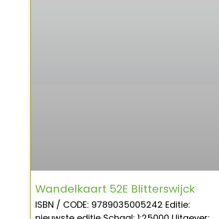
Wandelkaart 52E Blitterswijck
ISBN / CODE: 9789035005242 Editie:
nieuwste editie Schaal: 1:25000 Uitgever: