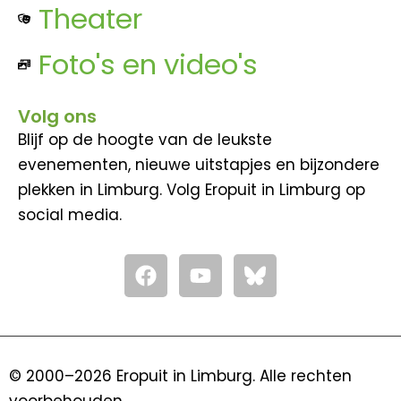
Theater
Foto's en video's
Volg ons
Blijf op de hoogte van de leukste
evenementen, nieuwe uitstapjes en bijzondere
plekken in Limburg. Volg Eropuit in Limburg op
social media.
F
Y
a
o
c
u
e
t
b
u
o
b
© 2000–2026 Eropuit in Limburg. Alle rechten
o
e
voorbehouden.