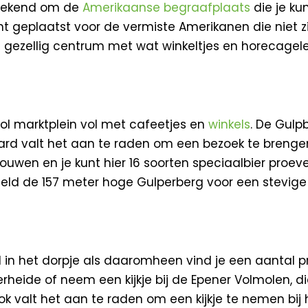
l bekend om de
Amerikaanse begraafplaats
die je ku
 geplaatst voor de vermiste Amerikanen die niet zi
en gezellig centrum met wat winkeltjes en horecag
ol marktplein vol met cafeetjes en
winkels
. De Gulp
rd valt het aan te raden om een bezoek te brengen 
rouwen en je kunt hier 16 soorten speciaalbier proev
beeld de 157 meter hoge Gulperberg voor een stevige
el in het dorpje als daaromheen vind je een aantal
rheide of neem een kijkje bij de Epener Volmolen, di
ok valt het aan te raden om een kijkje te nemen bij