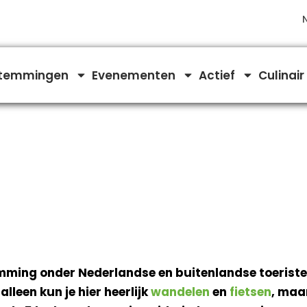
temmingen
Evenementen
Actief
Culinair
ming onder Nederlandse en buitenlandse toeristen. 
 alleen kun je hier heerlijk
wandelen
en
fietsen
, maa