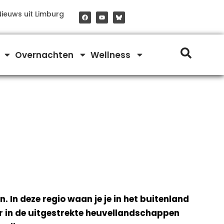
F
Y
Nieuws uit Limburg
a
o
c
u
e
t
b
u
o
b
o
e
Overnachten
Wellness
k
In deze regio waan je je in het buitenland
r in de uitgestrekte heuvellandschappen