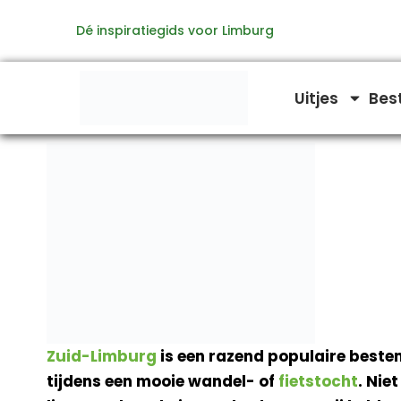
Ga
Dé inspiratiegids voor Limburg
naar
de
inhoud
Uitjes
Bes
Zuid-Limburg
is een razend populaire bestem
tijdens een mooie wandel- of
fietstocht
. Niet