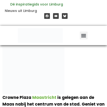
Ga
Dé inspiratiegids voor Limburg
F
Y
Nieuws uit Limburg
a
o
naar
c
u
e
t
b
u
o
b
de
o
e
k
inhoud
Crowne Plaza
Maastricht
is gelegen aan de
Maas nabij het centrum van de stad. Geniet van