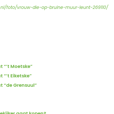
-nl/foto/vrouw-die-op-bruine-muur-leunt-269110/
t “’t Moetske”
 “’t Eiketske”
t “de Grensuul”
rekijker gaat kopen?