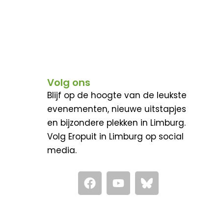
Volg ons
Blijf op de hoogte van de leukste
evenementen, nieuwe uitstapjes
en bijzondere plekken in Limburg.
Volg Eropuit in Limburg op social
media.
F
Y
a
o
c
u
e
t