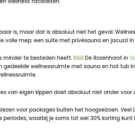
en wellness faciliteiten.
aar is, maar dat is absoluut niet het geval. Wellnes
r de volle mep; een suite met privésauna en jacuzzi in
ts minder te besteden heeft.
B&B
De Rozenhorst in
V
gedeelde wellnessruimte met sauna en hot tub in d
wellnessruimte.
jes van eigen kippen doet absoluut niet onder voor
 kiezen voor packages buiten het hoogseizoen. Veel
 periodes, waarbij je soms tot wel 30% korting kunt k