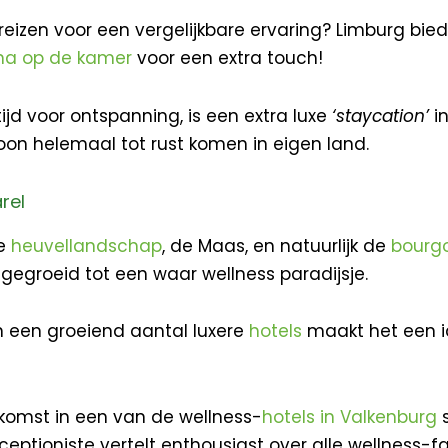
e reizen voor een vergelijkbare ervaring? Limburg b
na op de kamer
voor een extra touch!
d voor ontspanning, is een extra luxe
‘staycation’
in
oon helemaal tot rust komen in eigen land.
rel
ke
heuvellandschap
, de Maas, en natuurlijk de
bourg
itgegroeid tot een waar wellness paradijsje.
 een groeiend aantal luxere
hotels
maakt het een i
ankomst in een van de wellness-
hotels in Valkenburg
s
tioniste vertelt enthousiast over alle wellness-faci