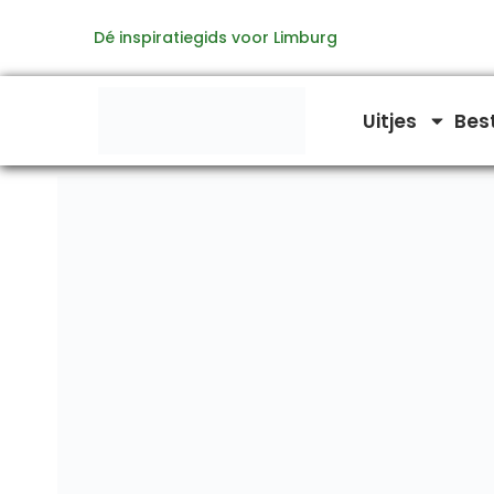
Ga
Dé inspiratiegids voor Limburg
naar
de
inhoud
Uitjes
Bes