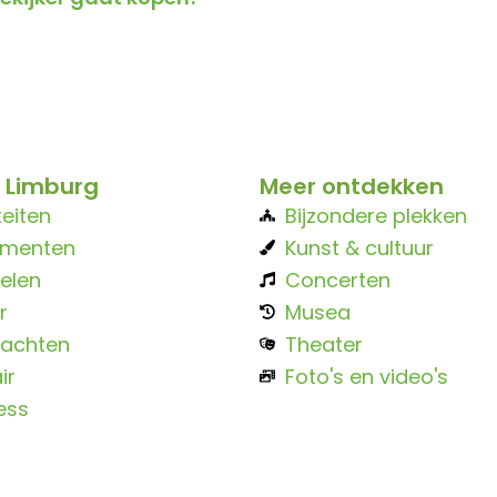
 Limburg
Meer ontdekken
teiten
Bijzondere plekken
ementen
Kunst & cultuur
elen
Concerten
r
Musea
achten
Theater
ir
Foto's en video's
ess