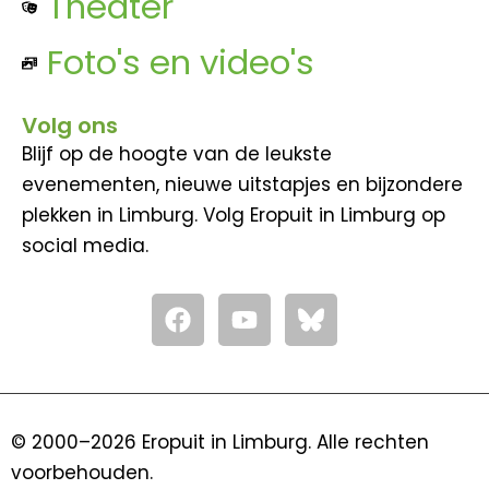
Theater
Foto's en video's
Volg ons
Blijf op de hoogte van de leukste
evenementen, nieuwe uitstapjes en bijzondere
plekken in Limburg. Volg Eropuit in Limburg op
social media.
F
Y
a
o
c
u
e
t
b
u
o
b
© 2000–2026 Eropuit in Limburg. Alle rechten
o
e
voorbehouden.
k