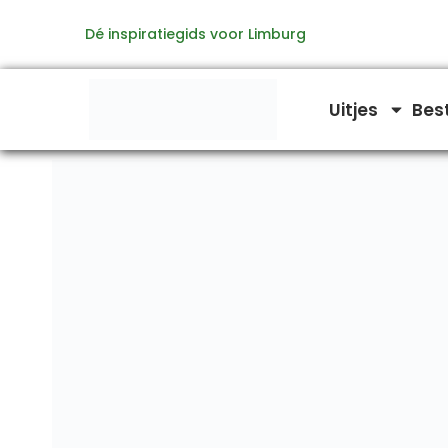
Ga
Dé inspiratiegids voor Limburg
naar
de
inhoud
Uitjes
Bes