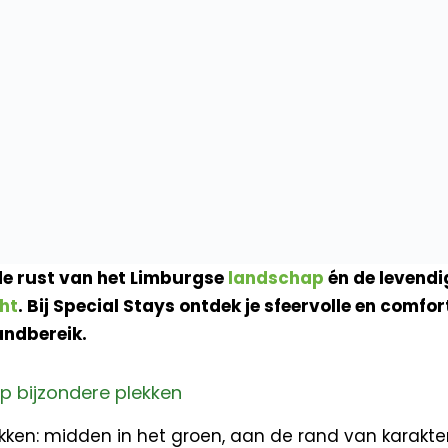
 de rust van het Limburgse
landschap
én de levendi
ht
. Bij Special Stays ontdek je sfeervolle en com
ndbereik.
op bijzondere plekken
kken: midden in het groen, aan de rand van karakter