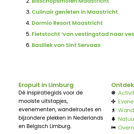
Bisschopsmolen Maastricht
Culinair genieten in Maastricht
Dormio Resort Maastricht
Fietstocht ‘van vestingstad naar ve
Basiliek van Sint Servaas
Eropuit in Limburg
Ontdek
Dé inspiratiegids voor de
Activi
mooiste uitstapjes,
Even
evenementen, wandelroutes en
Wand
bijzondere plekken in Nederlands
Natuu
en Belgisch Limburg.
Overn