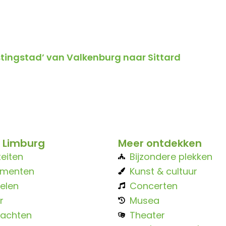
stingstad’ van Valkenburg naar Sittard
 Limburg
Meer ontdekken
teiten
Bijzondere plekken
ementen
Kunst & cultuur
elen
Concerten
r
Musea
achten
Theater