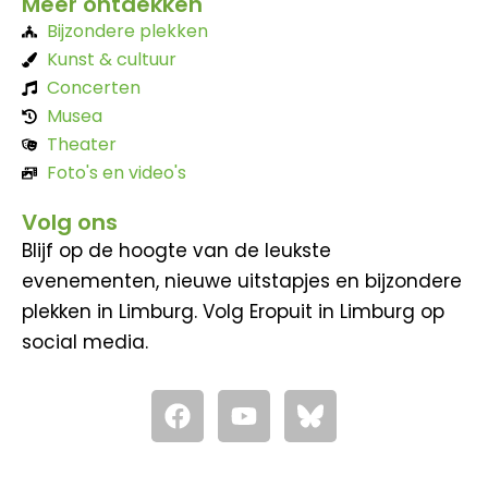
Meer ontdekken
Bijzondere plekken
Kunst & cultuur
Concerten
Musea
Theater
Foto's en video's
Volg ons
Blijf op de hoogte van de leukste
evenementen, nieuwe uitstapjes en bijzondere
plekken in Limburg. Volg Eropuit in Limburg op
social media.
F
Y
a
o
c
u
e
t