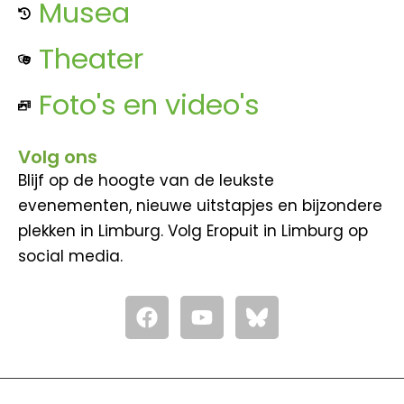
Musea
Theater
Foto's en video's
Volg ons
Blijf op de hoogte van de leukste
evenementen, nieuwe uitstapjes en bijzondere
plekken in Limburg. Volg Eropuit in Limburg op
social media.
F
Y
a
o
c
u
e
t
b
u