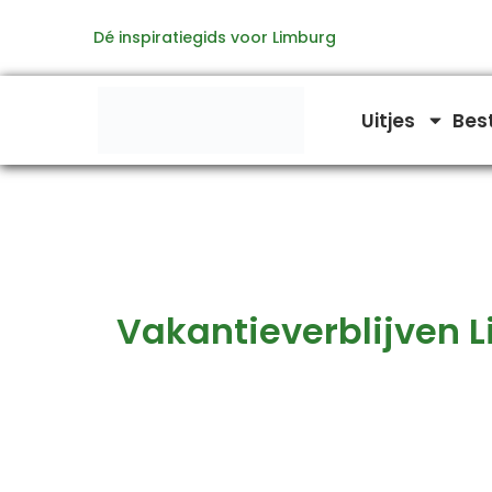
Zoeken
Ga
naar:
Dé inspiratiegids voor Limburg
naar
de
inhoud
Uitjes
Bes
Vakantieverblijven 