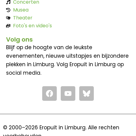
Concerten
Musea
Theater
Foto's en video's
Volg ons
Blijf op de hoogte van de leukste
evenementen, nieuwe uitstapjes en bijzondere
plekken in Limburg. Volg Eropuit in Limburg op
social media.
F
Y
a
o
c
u
e
t
b
u
o
b
© 2000–2026 Eropuit in Limburg. Alle rechten
o
e
voorbehouden.