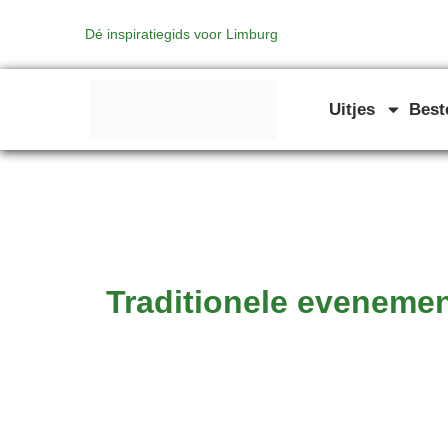
Zoeken
Ga
naar:
Dé inspiratiegids voor Limburg
naar
de
inhoud
Uitjes
Bes
Traditionele eveneme