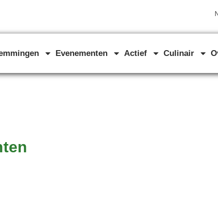
N
temmingen
Evenementen
Actief
Culinair
O
nten