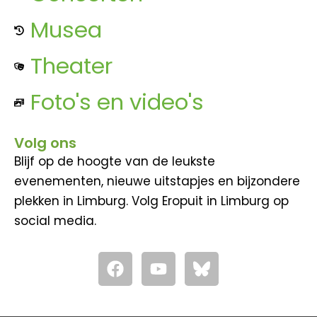
Musea
Theater
Foto's en video's
Volg ons
Blijf op de hoogte van de leukste
evenementen, nieuwe uitstapjes en bijzondere
plekken in Limburg. Volg Eropuit in Limburg op
social media.
F
Y
a
o
c
u
e
t