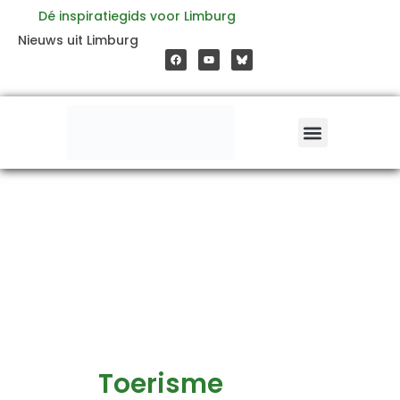
Zoeken
Ga
Dé inspiratiegids voor Limburg
naar:
F
Y
Nieuws uit Limburg
a
o
naar
c
u
e
t
b
u
o
b
de
o
e
k
inhoud
Toerisme