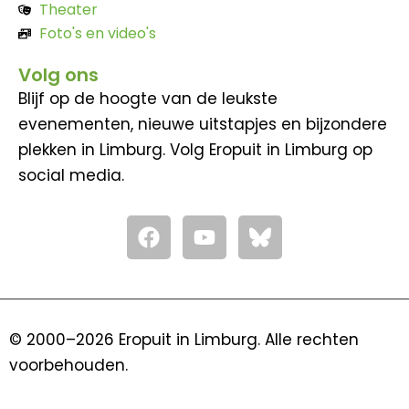
Theater
Foto's en video's
Volg ons
Blijf op de hoogte van de leukste
evenementen, nieuwe uitstapjes en bijzondere
plekken in Limburg. Volg Eropuit in Limburg op
social media.
F
Y
a
o
c
u
e
t
b
u
o
b
© 2000–2026 Eropuit in Limburg. Alle rechten
o
e
voorbehouden.
k