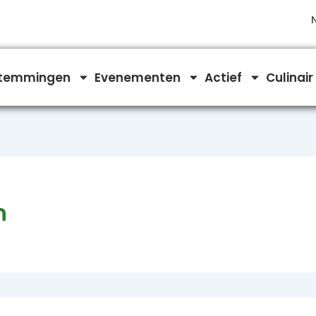
temmingen
Evenementen
Actief
Culinair
n