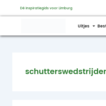
Zoeken
Ga
naar:
Dé inspiratiegids voor Limburg
naar
de
inhoud
Uitjes
Bes
schutterswedstrijde