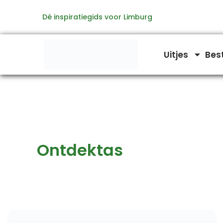
Ga
Dé inspiratiegids voor Limburg
naar
de
inhoud
Uitjes
Bes
Ontdektas