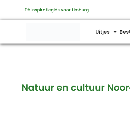
Zoeken
Ga
naar:
Dé inspiratiegids voor Limburg
naar
de
inhoud
Uitjes
Bes
Natuur en cultuur Noo