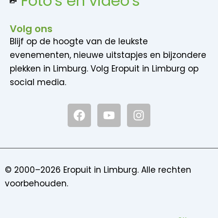
Foto's en video's
Volg ons
Blijf op de hoogte van de leukste
evenementen, nieuwe uitstapjes en bijzondere
plekken in Limburg. Volg Eropuit in Limburg op
social media.
F
Y
I
a
o
n
c
u
s
e
t
t
b
u
a
o
b
g
© 2000–2026 Eropuit in Limburg. Alle rechten
o
e
r
voorbehouden.
k
a
m