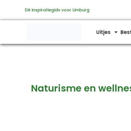
Zoeken
Ga
naar:
Dé inspiratiegids voor Limburg
naar
de
inhoud
Uitjes
Bes
Naturisme en wellne