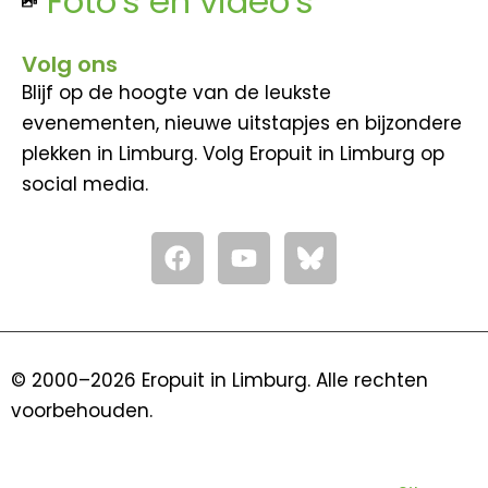
Foto's en video's
Volg ons
Blijf op de hoogte van de leukste
evenementen, nieuwe uitstapjes en bijzondere
plekken in Limburg. Volg Eropuit in Limburg op
social media.
F
Y
a
o
c
u
e
t
b
u
o
b
© 2000–2026 Eropuit in Limburg. Alle rechten
o
e
voorbehouden.
k