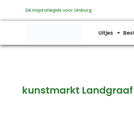
Zoeken
Ga
naar:
Dé inspiratiegids voor Limburg
naar
de
inhoud
Uitjes
Bes
kunstmarkt Landgraaf