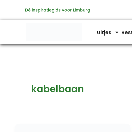
Ga
Dé inspiratiegids voor Limburg
naar
de
inhoud
Uitjes
Bes
kabelbaan