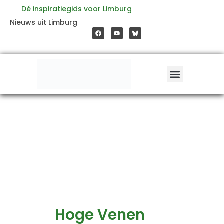
Ga
Dé inspiratiegids voor Limburg
F
Y
Nieuws uit Limburg
a
o
naar
c
u
e
t
b
u
o
b
de
o
e
k
inhoud
Hoge Venen