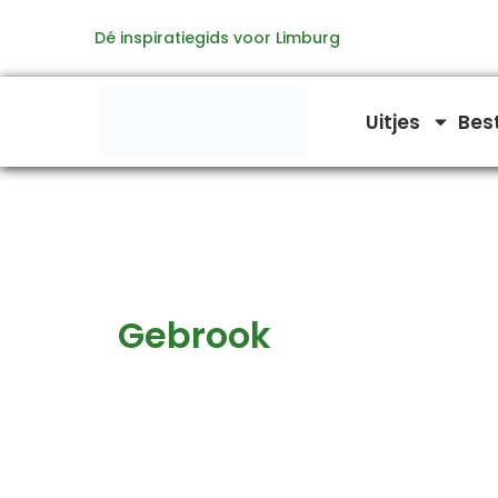
Zoeken
Ga
naar:
Dé inspiratiegids voor Limburg
naar
de
inhoud
Uitjes
Bes
Gebrook