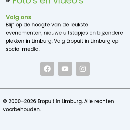
Foto's en video's
Volg ons
Blijf op de hoogte van de leukste
evenementen, nieuwe uitstapjes en bijzondere
plekken in Limburg. Volg Eropuit in Limburg op
social media.
F
Y
I
a
o
n
c
u
s
e
t
t
b
u
a
o
b
g
© 2000–2026 Eropuit in Limburg. Alle rechten
o
e
r
voorbehouden.
k
a
m