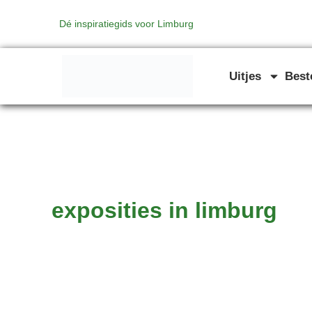
Ga
Zoeken
naar:
Dé inspiratiegids voor Limburg
naar
de
inhoud
Uitjes
Bes
exposities in limburg