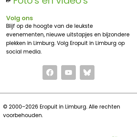
Foto's en video's
Volg ons
Blijf op de hoogte van de leukste
evenementen, nieuwe uitstapjes en bijzondere
plekken in Limburg. Volg Eropuit in Limburg op
social media.
F
Y
a
o
c
u
e
t
b
u
o
b
© 2000–2026 Eropuit in Limburg. Alle rechten
o
e
voorbehouden.
k