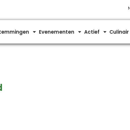
temmingen
Evenementen
Actief
Culinair
d