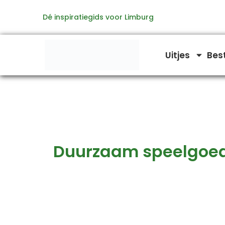
Zoeken
Ga
naar:
Dé inspiratiegids voor Limburg
naar
de
inhoud
Uitjes
Bes
Duurzaam speelgoe