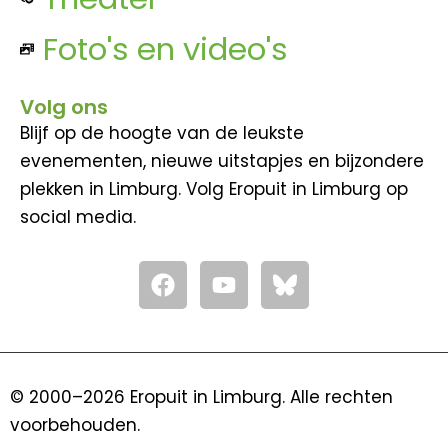
Foto's en video's
Volg ons
Blijf op de hoogte van de leukste
evenementen, nieuwe uitstapjes en bijzondere
plekken in Limburg. Volg Eropuit in Limburg op
social media.
F
Y
a
o
c
u
e
t
b
u
o
b
© 2000–2026 Eropuit in Limburg. Alle rechten
o
e
voorbehouden.
k