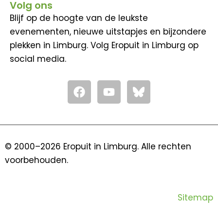
Volg ons
Blijf op de hoogte van de leukste
evenementen, nieuwe uitstapjes en bijzondere
plekken in Limburg. Volg Eropuit in Limburg op
social media.
F
Y
a
o
c
u
e
t
b
u
o
b
© 2000–2026 Eropuit in Limburg. Alle rechten
o
e
voorbehouden.
k
Sitemap