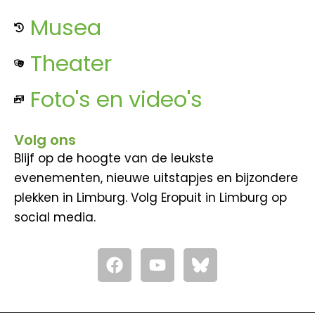
Musea
Theater
Foto's en video's
Volg ons
Blijf op de hoogte van de leukste
evenementen, nieuwe uitstapjes en bijzondere
plekken in Limburg. Volg Eropuit in Limburg op
social media.
F
Y
a
o
c
u
e
t