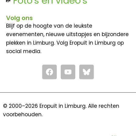
Foto's en video's
Volg ons
Blijf op de hoogte van de leukste
evenementen, nieuwe uitstapjes en bijzondere
plekken in Limburg. Volg Eropuit in Limburg op
social media.
F
Y
a
o
c
u
e
t
b
u
o
b
© 2000–2026 Eropuit in Limburg. Alle rechten
o
e
voorbehouden.
k