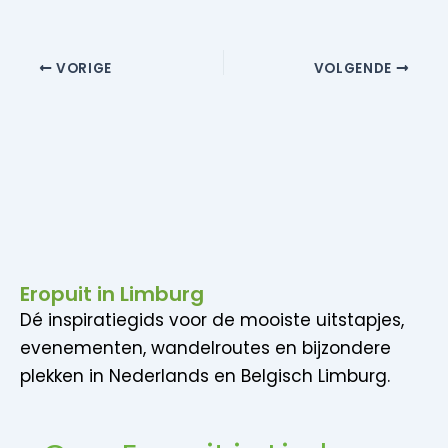
e
r
k
VORIGE
VOLGENDE
g
e
a
n
v
e
e
n
Eropuit in Limburg
w
n
Dé inspiratiegids voor de mooiste uitstapjes,
evenementen, wandelroutes en bijzondere
e
n
plekken in Nederlands en Belgisch Limburg.
e
a