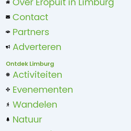
Over Eropuit in Limburg
r
v
Contact
g
i
Partners
e
g
Adverteren
v
a
e
Ontdek Limburg
Activiteiten
t
n
Evenementen
i
n
Wandelen
a
e
Natuur
v