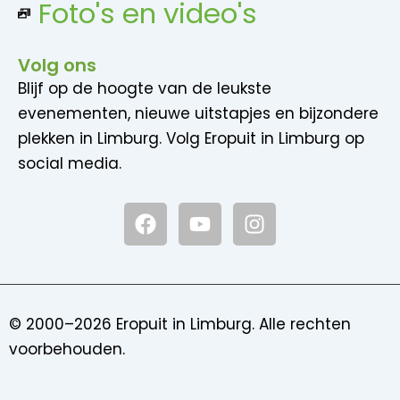
Foto's en video's
Volg ons
Blijf op de hoogte van de leukste
evenementen, nieuwe uitstapjes en bijzondere
plekken in Limburg. Volg Eropuit in Limburg op
social media.
F
Y
I
a
o
n
c
u
s
e
t
t
b
u
a
o
b
g
© 2000–2026 Eropuit in Limburg. Alle rechten
o
e
r
voorbehouden.
k
a
m