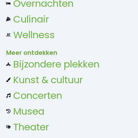
Overnachten
i
Culinair
g
Wellness
a
Meer ontdekken
t
Bijzondere plekken
i
Kunst & cultuur
e
Concerten
Musea
Theater