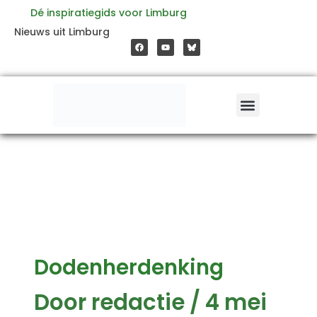
Ga
Dé inspiratiegids voor Limburg
F
Y
Nieuws uit Limburg
a
o
naar
c
u
e
t
b
u
o
b
de
o
e
k
inhoud
Dodenherdenking
Door
redactie
/
4 mei