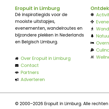
Eropuit in Limburg
Ontdek
Dé inspiratiegids voor de
Activi
mooiste uitstapjes,
Even
evenementen, wandelroutes en
Wand
bijzondere plekken in Nederlands
Natuu
en Belgisch Limburg.
Overn
Culina
Welln
Over Eropuit in Limburg
Contact
Partners
Adverteren
© 2000–2026 Eropuit in Limburg. Alle rechte