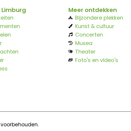
 Limburg
Meer ontdekken
teiten
Bijzondere plekken
ementen
Kunst & cultuur
elen
Concerten
r
Musea
achten
Theater
ir
Foto's en video's
ess
n voorbehouden.