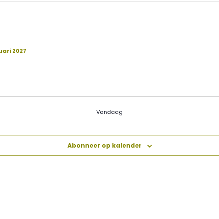
ari 2027
Vandaag
Abonneer op kalender