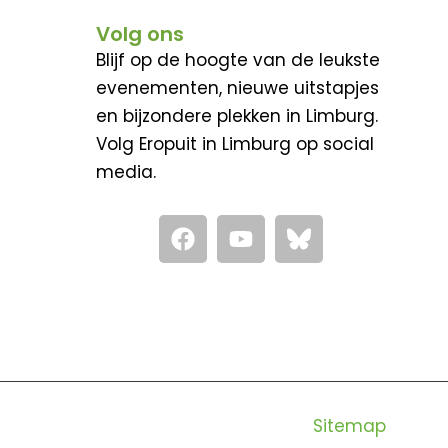
a
Volg ons
t
Blijf op de hoogte van de leukste
i
evenementen, nieuwe uitstapjes
e
en bijzondere plekken in Limburg.
Volg Eropuit in Limburg op social
media.
F
Y
a
o
c
u
e
t
b
u
o
b
o
e
k
Sitemap