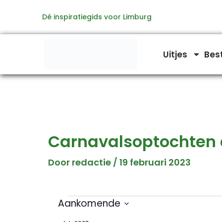
Ga
Dé inspiratiegids voor Limburg
naar
de
inhoud
Uitjes
Bes
Carnavalsoptochten d
Door
redactie
/
19 februari 2023
Aankomende
Evenementen
S