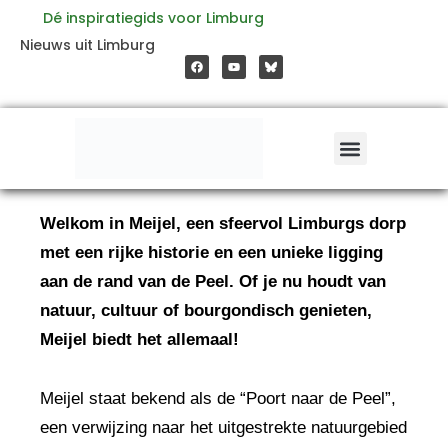
Ga
Dé inspiratiegids voor Limburg
F
Y
Nieuws uit Limburg
a
o
naar
c
u
e
t
b
u
o
b
de
o
e
k
inhoud
Welkom in Meijel, een sfeervol Limburgs dorp
met een rijke historie en een unieke ligging
aan de rand van de Peel. Of je nu houdt van
natuur, cultuur of bourgondisch genieten,
Meijel biedt het allemaal!
Meijel staat bekend als de “Poort naar de Peel”,
een verwijzing naar het uitgestrekte natuurgebied